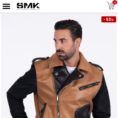
0
- 53
%