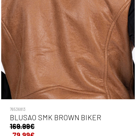
76536813
BLUSAO SMK BROWN BIKER
169.99€
79.99€