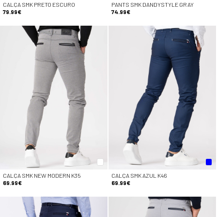
CALÇA SMK PRETO ESCURO
PANTS SMK DANDYSTYLE GRAY
79.99€
74.99€
CALÇA SMK NEW MODERN K35
CALÇA SMK AZUL K46
69.99€
69.99€