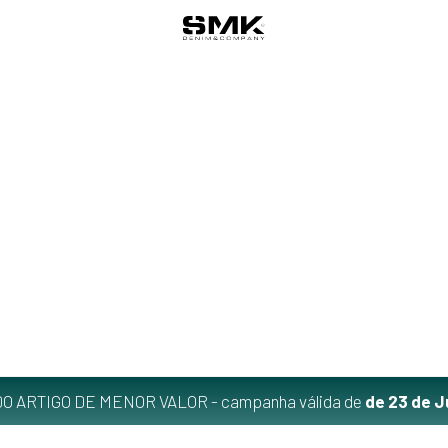
O ARTIGO DE MENOR VALOR - campanha válida de
de 23 de J