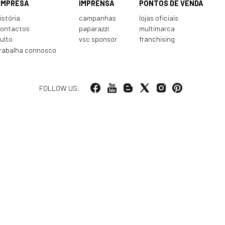
EMPRESA
IMPRENSA
PONTOS DE VENDA
istória
campanhas
lojas oficiais
ontactos
paparazzi
multimarca
ulto
vsc sponsor
franchising
rabalha connosco
FOLLOW US: