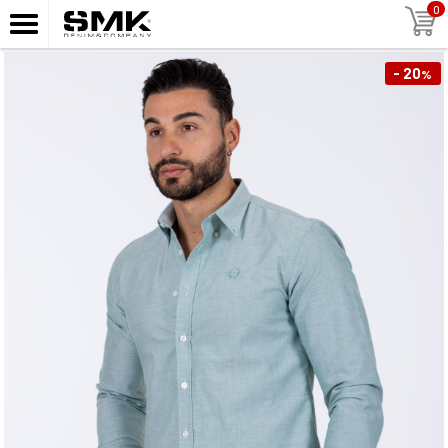
0
- 20
%