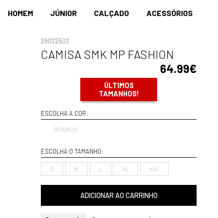
HOMEM
JÚNIOR
CALÇADO
ACESSÓRIOS
29022502
CAMISA SMK MP FASHION
64.99€
ÚLTIMOS
TAMANHOS!
ESCOLHA A COR:
BRANCO
ESCOLHA O TAMANHO:
S
M
L
XL
XXL
ADICIONAR AO CARRINHO