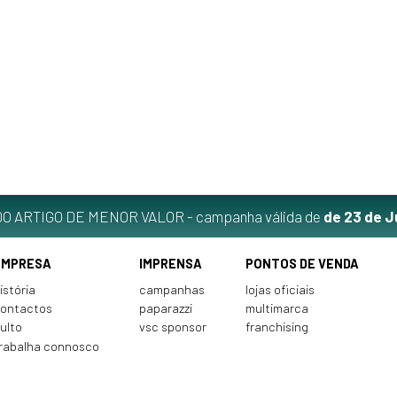
O ARTIGO DE MENOR VALOR - campanha válida de
de 23 de J
EMPRESA
IMPRENSA
PONTOS DE VENDA
istória
campanhas
lojas oficiais
ontactos
paparazzi
multimarca
ulto
vsc sponsor
franchising
rabalha connosco