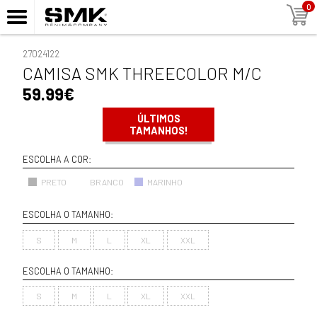
0
27024122
CAMISA SMK THREECOLOR M/C
59.99€
ÚLTIMOS
TAMANHOS!
ESCOLHA A COR:
PRETO
BRANCO
MARINHO
ESCOLHA O TAMANHO:
S
M
L
XL
XXL
ESCOLHA O TAMANHO:
S
M
L
XL
XXL