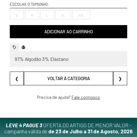
ESCOLHA O TAMANHO:
S
M
L
XL
XXL
ADICIONAR AO CARRINHO
97% Algodão 3% Elastano
❮
VOLTAR À CATEGORIA
❯
Precisa de ajuda?
Fale connosco
LEVE 4 PAGUE 3
OFERTA DO ARTIGO DE MENOR VALOR -
campanha válida de
de 23 de Julho a 31 de Agosto, 2026