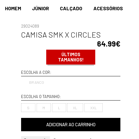
HOMEM
JÚNIOR
CALÇADO
ACESSÓRIOS
29024089
CAMISA SMK X CIRCLES
64.99€
ÚLTIMOS
TAMANHOS!
ESCOLHA A COR:
BRANCO
ESCOLHA O TAMANHO:
S
M
L
XL
XXL
ADICIONAR AO CARRINHO