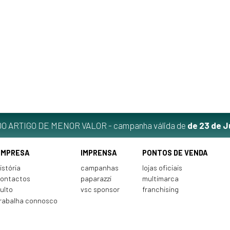
O ARTIGO DE MENOR VALOR - campanha válida de
de 23 de J
EMPRESA
IMPRENSA
PONTOS DE VENDA
istória
campanhas
lojas oficiais
ontactos
paparazzi
multimarca
ulto
vsc sponsor
franchising
rabalha connosco