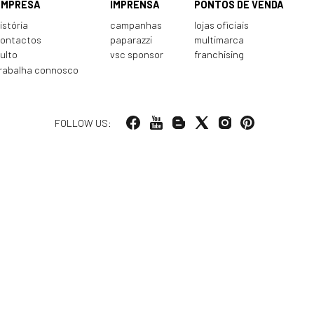
EMPRESA
IMPRENSA
PONTOS DE VENDA
istória
campanhas
lojas oficiais
ontactos
paparazzi
multimarca
ulto
vsc sponsor
franchising
rabalha connosco
FOLLOW US: