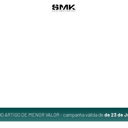
O ARTIGO DE MENOR VALOR - campanha válida de
de 23 de J