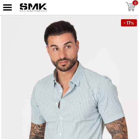
0
- 17
%