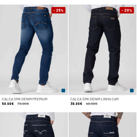
- 25
- 20
%
%
CALÇA SMK DENIM PREMIUM
CALÇA SMK DENIM LINHA CAM
59.99€
79.99€
39.99€
49.99€