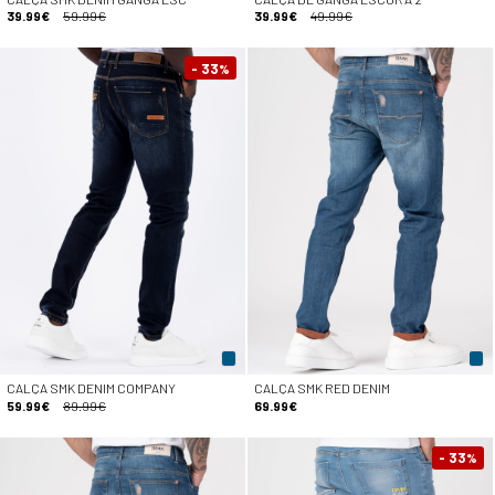
39.99€
59.99€
39.99€
49.99€
- 33
%
CALÇA SMK DENIM COMPANY
CALÇA SMK RED DENIM
59.99€
89.99€
69.99€
- 33
%