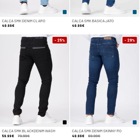
CALÇA SMK DENIM CLARO
CALÇA SMK BASICA JATO
49.99€
49.99€
- 25
- 29
%
%
CALÇA SMK BLACKDENIM WASH
CALÇA SMK DENIM SKINNY RO
59.99€
79.99€
49.99€
69.99€