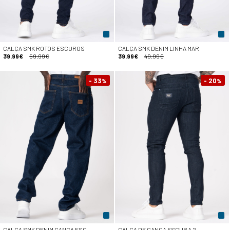
CALÇA SMK ROTOS ESCUROS
CALÇA SMK DENIM LINHA MAR
39.99€
59.99€
39.99€
49.99€
- 33
- 20
%
%
CALÇA SMK DENIM GANGA ESC
CALÇA DE GANGA ESCURA 2