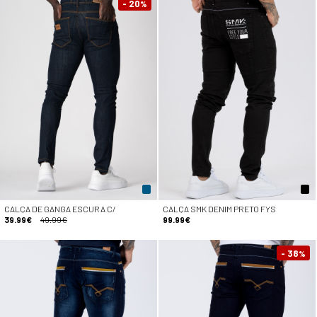
- 20
%
CALÇA DE GANGA ESCURA C/
CALÇA SMK DENIM PRETO FYS
39.99€
49.99€
99.99€
- 38
%