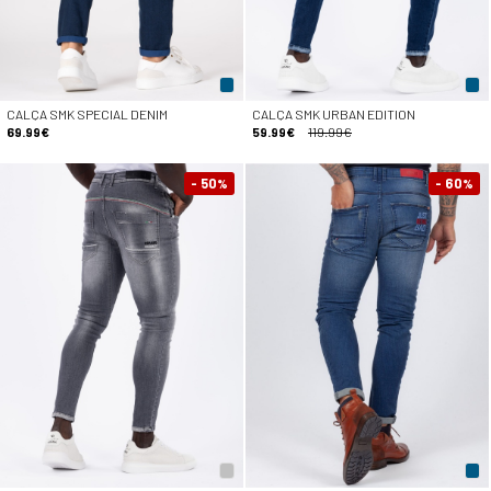
CALÇA SMK SPECIAL DENIM
CALÇA SMK URBAN EDITION
69.99€
59.99€
119.99€
- 50
- 60
%
%