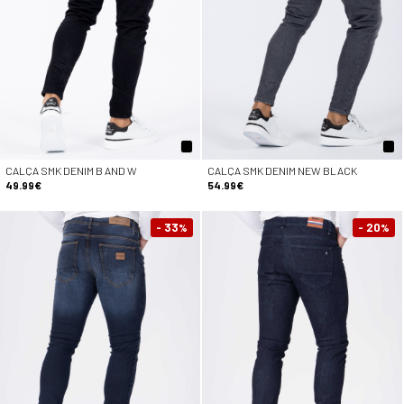
CALÇA SMK DENIM B AND W
CALÇA SMK DENIM NEW BLACK
49.99€
54.99€
- 33
- 20
%
%