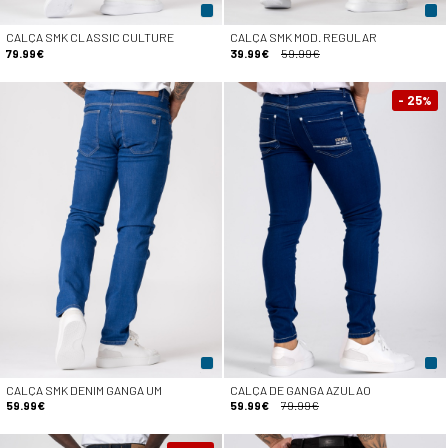
CALÇA SMK CLASSIC CULTURE
CALÇA SMK MOD. REGULAR
79.99€
39.99€
59.99€
- 25
%
CALÇA SMK DENIM GANGA UM
CALÇA DE GANGA AZULAO
59.99€
59.99€
79.99€