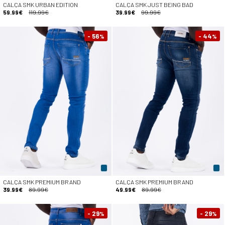
CALÇA SMK URBAN EDITION
CALÇA SMK JUST BEING BAD
59.99€
119.99€
39.99€
99.99€
- 56
- 44
%
%
CALÇA SMK PREMIUM BRAND
CALÇA SMK PREMIUM BRAND
39.99€
89.99€
49.99€
89.99€
- 29
- 29
%
%