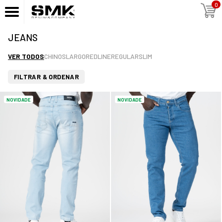
0
JEANS
VER TODOS
CHINOS
LARGO
REDLINE
REGULAR
SLIM
FILTRAR & ORDENAR
NOVIDADE
NOVIDADE