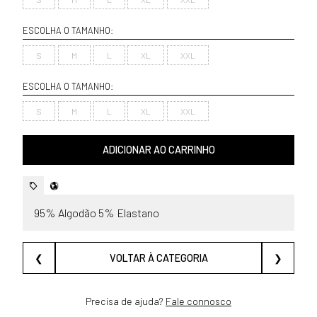
ESCOLHA O TAMANHO:
S
M
L
XL
XXL
ESCOLHA O TAMANHO:
S
M
L
XL
XXL
ADICIONAR AO CARRINHO
95% Algodão 5% Elastano
❮
VOLTAR À CATEGORIA
❯
Precisa de ajuda?
Fale connosco