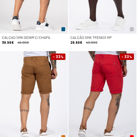
CALÇAO SMK DENIM C/CHAPA
CALÇÃO SMK TRENDS MP
39.99€
49.99€
29.99€
49.99€
- 33
- 33
%
%