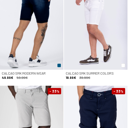
CALÇAO SMK MODERN WEAR
CALÇAO SMK SUMMER COLORS
49.99€
59.99€
19.99€
39.99€
- 33
- 33
%
%