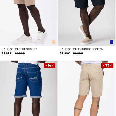
CALÇÃO SMK TRENDS MP
CALÇAO SMK MARINHO MONTAN
29.99€
49.99€
49.99€
64.99€
- 14
- 33
%
%