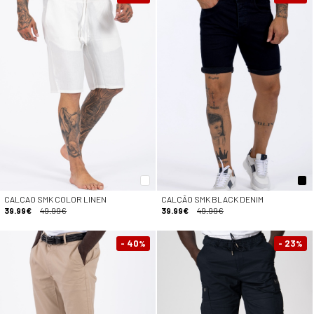
CALÇAO SMK COLOR LINEN
CALÇÃO SMK BLACK DENIM
39.99€
49.99€
39.99€
49.99€
- 40
- 23
%
%