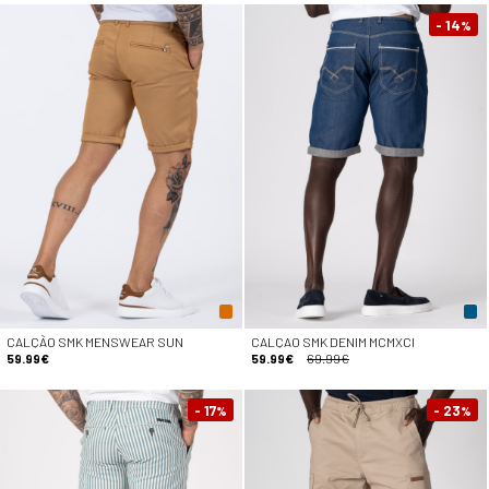
- 14
%
CALÇÃO SMK MENSWEAR SUN
CALÇAO SMK DENIM MCMXCI
59.99€
59.99€
69.99€
- 17
- 23
%
%