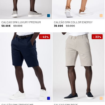
CALÇAO SMK LUXURY PREMIUM
CALÇÃO SMK COLLOR ENERGY
59.99€
69.99€
39.99€
59.99€
- 40
- 33
%
%
CALÇÃO SMK TRENDS MP
CALÇAO SMK BEGE