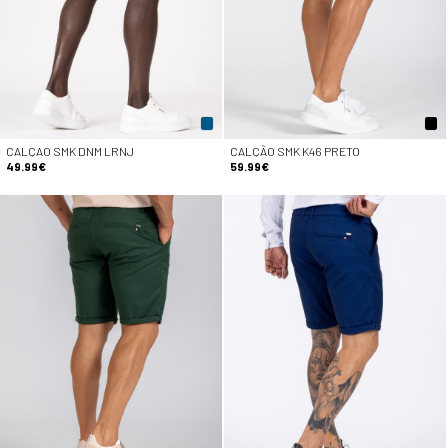
CALÇAO SMK DNM LRNJ
CALÇÃO SMK K46 PRETO
49.99€
59.99€