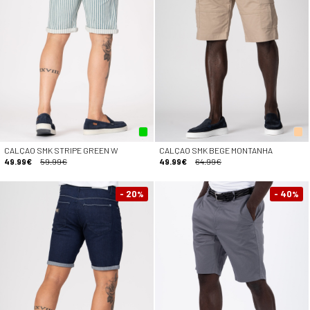
CALÇAO SMK STRIPE GREEN W
CALÇAO SMK BEGE MONTANHA
49.99€
59.99€
49.99€
64.99€
- 20
- 40
%
%