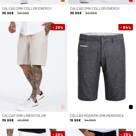
CALÇÃO SMK COLLOR ENERGY
CALÇÃO SMK COLLOR ENERGY
39.99€
59.99€
39.99€
59.99€
- 20
- 64
%
%
CALÇAO SMK LINEN COLOR
CALÇÃO MODERN SMK MENSWEA
39.99€
49.99€
19.99€
54.99€
- 20
- 20
%
%