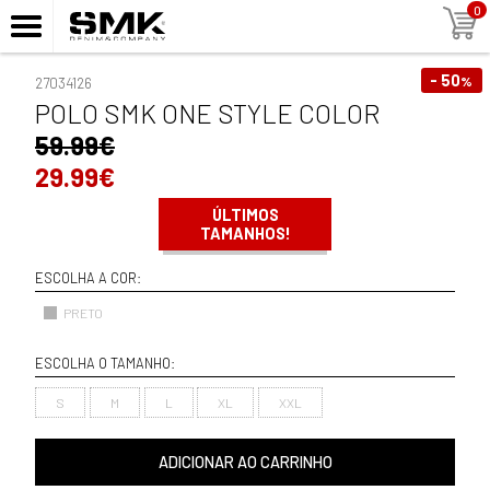
0
- 50
%
27034126
POLO SMK ONE STYLE COLOR
59.99€
29.99€
ÚLTIMOS
TAMANHOS!
ESCOLHA A COR:
PRETO
ESCOLHA O TAMANHO:
S
M
L
XL
XXL
ADICIONAR AO CARRINHO