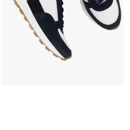
LEVE 4 PAGUE 3
OFERTA D
COMPRAR ONLINE
regras campanhas
h
como comprar?
c