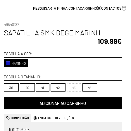
A MINHA CONTA
CARRINHO
(
0
)
CONTACTOS
49548182
SAPATILHA SMK BEGE MARINH
109.99€
ESCOLHA A COR:
MARINHO
ESCOLHA O TAMANHO:
39
40
41
42
43
44
ADICIONAR AO CARRINHO
COMPOSIÇÃO
ENTREGAS E DEVOLUÇÕES
100% Pele