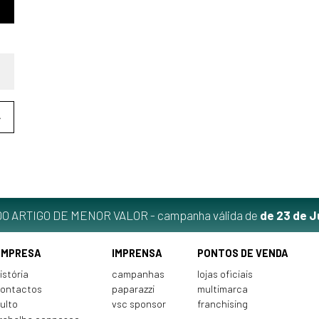
❯
O ARTIGO DE MENOR VALOR - campanha válida de
de 23 de J
EMPRESA
IMPRENSA
PONTOS DE VENDA
istória
campanhas
lojas oficiais
ontactos
paparazzi
multimarca
ulto
vsc sponsor
franchising