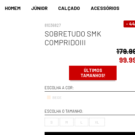
HOMEM
JÚNIOR
CALÇADO
ACESSÓRIOS
- 4
81036827
SOBRETUDO SMK
COMPRIDOIII
179.9
99.9
ÚLTIMOS
TAMANHOS!
ESCOLHA A COR:
BEGE
ESCOLHA O TAMANHO:
S
M
L
XL