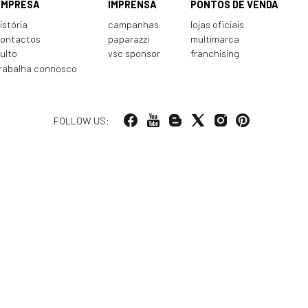
EMPRESA
IMPRENSA
PONTOS DE VENDA
istória
campanhas
lojas oficiais
ontactos
paparazzi
multimarca
ulto
vsc sponsor
franchising
rabalha connosco
FOLLOW US: