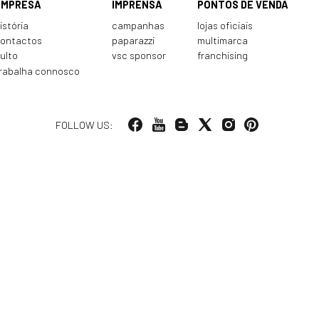
EMPRESA
IMPRENSA
PONTOS DE VENDA
istória
campanhas
lojas oficiais
ontactos
paparazzi
multimarca
ulto
vsc sponsor
franchising
rabalha connosco
FOLLOW US: