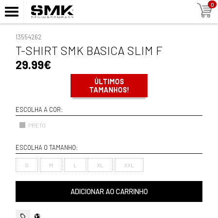
0
13554262
T-SHIRT SMK BASICA SLIM F
29.99€
ÚLTIMOS
TAMANHOS!
ESCOLHA A COR:
PRETO
ESCOLHA O TAMANHO:
S
M
L
XL
XXL
ADICIONAR AO CARRINHO