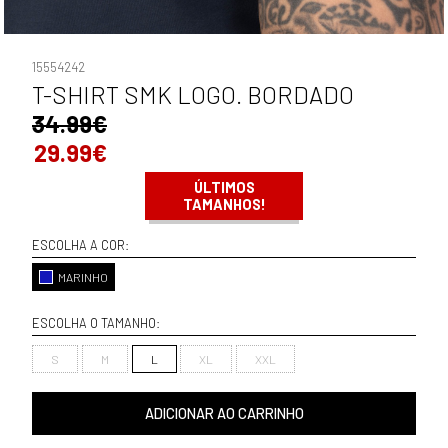
15554242
T-SHIRT SMK LOGO. BORDADO
34.99€
29.99€
ÚLTIMOS
TAMANHOS!
ESCOLHA A COR:
MARINHO
ESCOLHA O TAMANHO:
S
M
L
XL
XXL
ADICIONAR AO CARRINHO