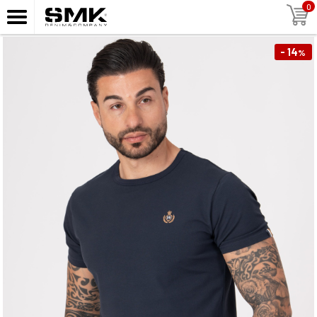
0
- 14
%