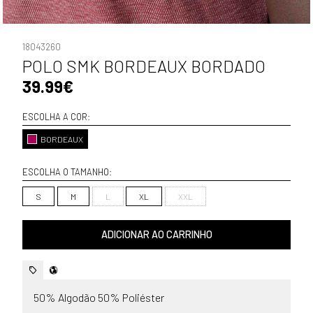
18043260
POLO SMK BORDEAUX BORDADO
39.99€
ESCOLHA A COR:
BORDEAUX
ESCOLHA O TAMANHO:
S
M
L
XL
XXL
ADICIONAR AO CARRINHO
50% Algodão 50% Poliéster