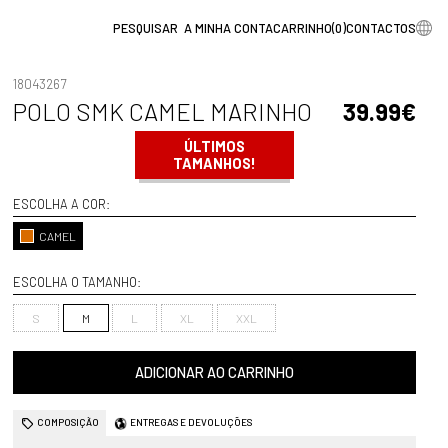
A MINHA CONTA
CARRINHO
(
0
)
CONTACTOS
18043267
POLO SMK CAMEL MARINHO
39.99€
ÚLTIMOS
TAMANHOS!
ESCOLHA A COR:
CAMEL
ESCOLHA O TAMANHO:
S
M
L
XL
XXL
ADICIONAR AO CARRINHO
COMPOSIÇÃO
ENTREGAS E DEVOLUÇÕES