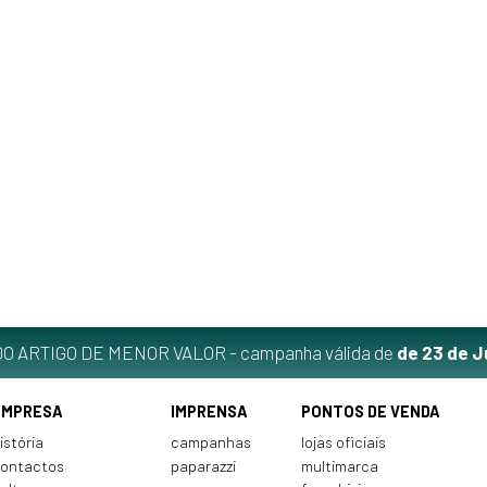
O ARTIGO DE MENOR VALOR - campanha válida de
de 23 de J
EMPRESA
IMPRENSA
PONTOS DE VENDA
istória
campanhas
lojas oficiais
ontactos
paparazzi
multimarca