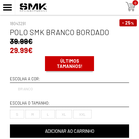
0
- 25
%
18043291
POLO SMK BRANCO BORDADO
39.99€
29.99€
ÚLTIMOS
TAMANHOS!
ESCOLHA A COR:
BRANCO
ESCOLHA O TAMANHO:
S
M
L
XL
XXL
ADICIONAR AO CARRINHO