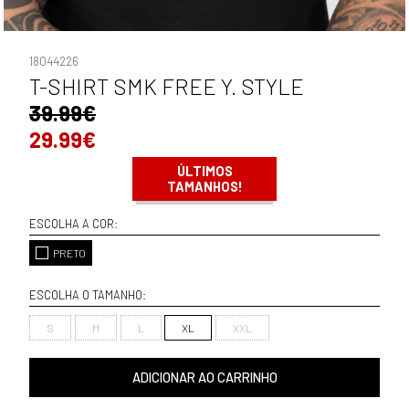
18044226
T-SHIRT SMK FREE Y. STYLE
39.99€
29.99€
ÚLTIMOS
TAMANHOS!
ESCOLHA A COR:
PRETO
ESCOLHA O TAMANHO:
S
M
L
XL
XXL
ADICIONAR AO CARRINHO