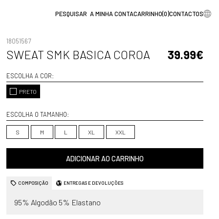
A MINHA CONTA
CARRINHO
(
0
)
CONTACTOS
18051567
SWEAT SMK BASICA COROA
39.99€
ESCOLHA A COR:
PRETO
ESCOLHA O TAMANHO:
S
M
L
XL
XXL
ADICIONAR AO CARRINHO
COMPOSIÇÃO
ENTREGAS E DEVOLUÇÕES
95% Algodão 5% Elastano