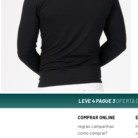
LEVE 4 PAGUE 3
OFERTA D
COMPRAR ONLINE
regras campanhas
h
como comprar?
c