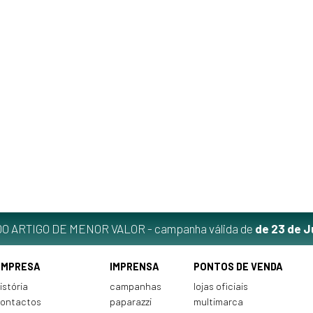
O ARTIGO DE MENOR VALOR - campanha válida de
de 23 de J
EMPRESA
IMPRENSA
PONTOS DE VENDA
istória
campanhas
lojas oficiais
ontactos
paparazzi
multimarca