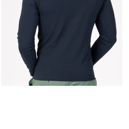
LEVE 4 PAGUE 3
OFERTA D
COMPRAR ONLINE
regras campanhas
h
como comprar?
c