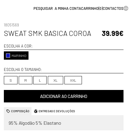
A MINHA CONTA
CARRINHO
(
0
)
CONTACTOS
18051569
SWEAT SMK BASICA COROA
39.99€
ESCOLHA A COR:
MARINHO
ESCOLHA O TAMANHO:
S
M
L
XL
XXL
ADICIONAR AO CARRINHO
COMPOSIÇÃO
ENTREGAS E DEVOLUÇÕES
95% Algodão 5% Elastano