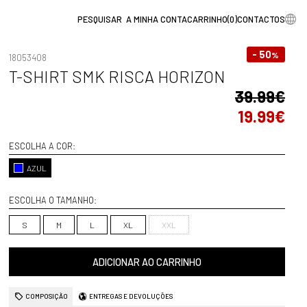
A MINHA CONTA
CARRINHO
(
0
)
CONTACTOS
- 50
%
18053408
T-SHIRT SMK RISCA HORIZON
39.99€
19.99€
ESCOLHA A COR:
AZUL
ESCOLHA O TAMANHO:
S
M
L
XL
XXL
ADICIONAR AO CARRINHO
COMPOSIÇÃO
ENTREGAS E DEVOLUÇÕES