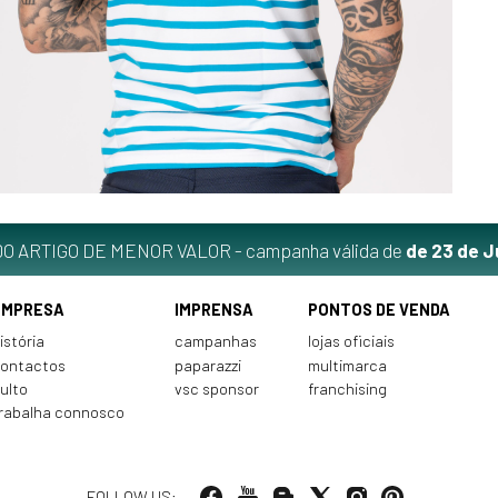
O ARTIGO DE MENOR VALOR - campanha válida de
de 23 de J
EMPRESA
IMPRENSA
PONTOS DE VENDA
istória
campanhas
lojas oficiais
ontactos
paparazzi
multimarca
ulto
vsc sponsor
franchising
rabalha connosco
FOLLOW US: