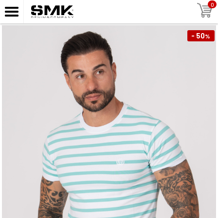
0
- 50
%