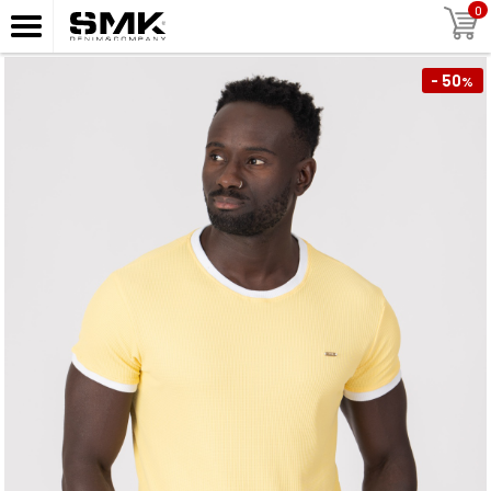
0
- 50
%