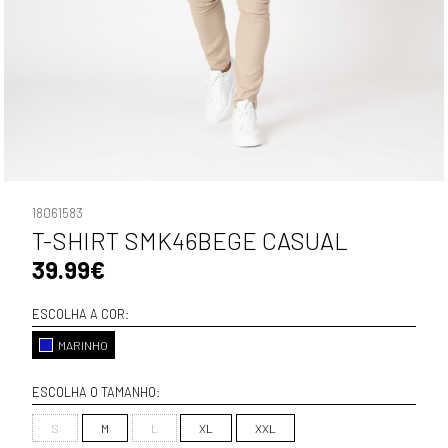
18061583
T-SHIRT SMK46BEGE CASUAL
39.99€
ESCOLHA A COR:
MARINHO
ESCOLHA O TAMANHO:
S
M
L
XL
XXL