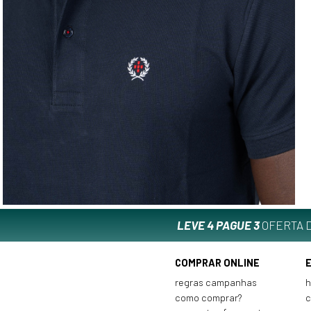
LEVE 4 PAGUE 3
OFERTA D
COMPRAR ONLINE
regras campanhas
h
como comprar?
c