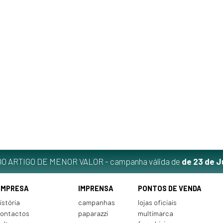
O ARTIGO DE MENOR VALOR - campanha válida de
de 23 de J
EMPRESA
IMPRENSA
PONTOS DE VENDA
istória
campanhas
lojas oficiais
ontactos
paparazzi
multimarca