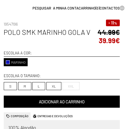
A MINHA CONTA
CARRINHO
(
0
)
CONTACTOS
- 11
%
19547196
POLO SMK MARINHO GOLA V
44.99€
39.99€
ESCOLHA A COR:
MARINHO
ESCOLHA O TAMANHO:
S
M
L
XL
XXL
ADICIONAR AO CARRINHO
COMPOSIÇÃO
ENTREGAS E DEVOLUÇÕES
100% Algodão