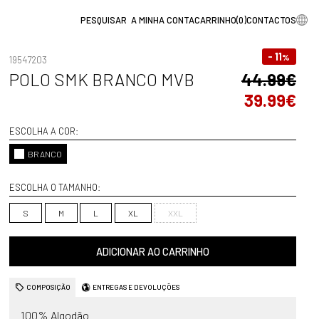
A MINHA CONTA
CARRINHO
(
0
)
CONTACTOS
- 11
%
19547203
POLO SMK BRANCO MVB
44.99€
39.99€
ESCOLHA A COR:
BRANCO
ESCOLHA O TAMANHO:
S
M
L
XL
XXL
ADICIONAR AO CARRINHO
COMPOSIÇÃO
ENTREGAS E DEVOLUÇÕES
100% Algodão