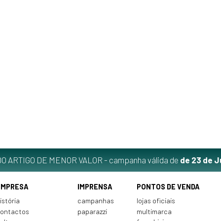
O ARTIGO DE MENOR VALOR - campanha válida de
de 23 de J
EMPRESA
IMPRENSA
PONTOS DE VENDA
istória
campanhas
lojas oficiais
ontactos
paparazzi
multimarca