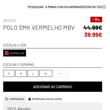
A MINHA CONTA
CARRINHO
(
0
)
CONTACTOS
- 11
%
19547204
POLO SMK VERMELHO MBV
44.99€
39.99€
ESCOLHA A COR:
VERMELHO
ESCOLHA O TAMANHO:
S
M
L
XL
XXL
ADICIONAR AO CARRINHO
COMPOSIÇÃO
ENTREGAS E DEVOLUÇÕES
100% Algodão