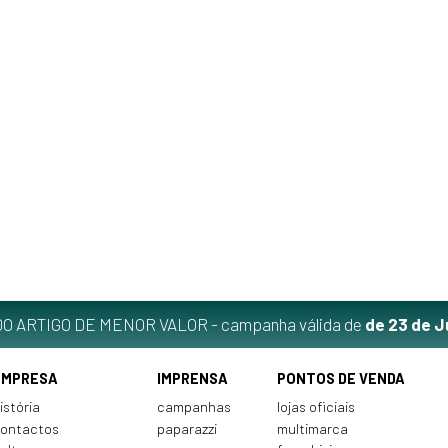
O ARTIGO DE MENOR VALOR - campanha válida de
de 23 de J
EMPRESA
IMPRENSA
PONTOS DE VENDA
istória
campanhas
lojas oficiais
ontactos
paparazzi
multimarca