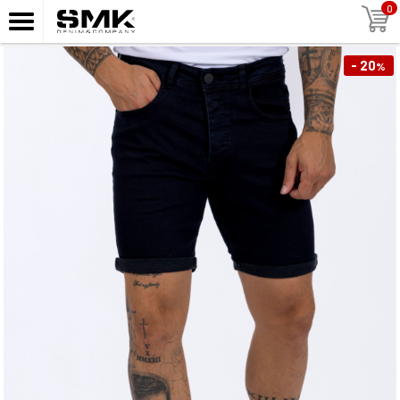
0
- 20
%