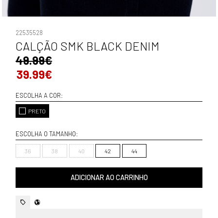
22535528
CALÇÃO SMK BLACK DENIM
49.99€
39.99€
ESCOLHA A COR:
PRETO
ESCOLHA O TAMANHO:
36
38
40
42
44
ADICIONAR AO CARRINHO