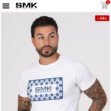
0
- 40
%