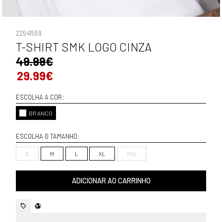
22541559
T-SHIRT SMK LOGO CINZA
49.99€
29.99€
ESCOLHA A COR:
BRANCO
ESCOLHA O TAMANHO:
S
M
L
XL
XXL
ADICIONAR AO CARRINHO