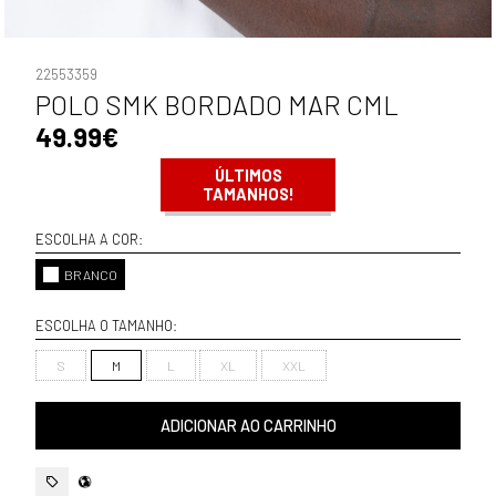
22553359
POLO SMK BORDADO MAR CML
49.99€
ÚLTIMOS
TAMANHOS!
ESCOLHA A COR:
BRANCO
ESCOLHA O TAMANHO:
S
M
L
XL
XXL
ADICIONAR AO CARRINHO