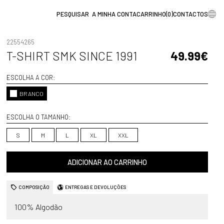
A MINHA CONTA
CARRINHO
(
0
)
CONTACTOS
22554265
T-SHIRT SMK SINCE 1991
49.99€
ESCOLHA A COR:
BRANCO
ESCOLHA O TAMANHO:
S
M
L
XL
XXL
ADICIONAR AO CARRINHO
COMPOSIÇÃO
ENTREGAS E DEVOLUÇÕES
100% Algodão