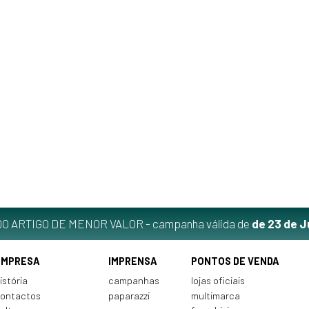
O ARTIGO DE MENOR VALOR - campanha válida de
de 23 de J
EMPRESA
IMPRENSA
PONTOS DE VENDA
istória
campanhas
lojas oficiais
ontactos
paparazzi
multimarca