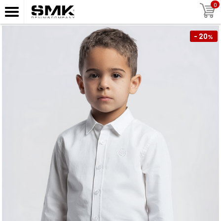
0
- 20
%