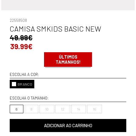
22558508
CAMISA SMKIDS BASIC NEW
49.99€
39.99€
ÚLTIMOS
TAMANHOS!
ESCOLHA A COR:
BRANCO
ESCOLHA O TAMANHO:
6
8
10
12
14
16
ADICIONAR AO CARRINHO