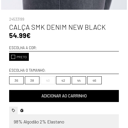
24533199
CALÇA SMK DENIM NEW BLACK
54.99€
ESCOLHA A COR:
PRETO
ESCOLHA O TAMANHO:
36
38
40
42
44
46
ADICIONAR AO CARRINHO
98% Algodão 2% Elastano