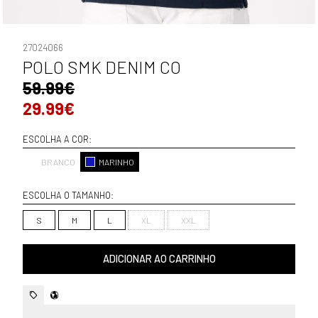
27024066
POLO SMK DENIM CO
59.99€
29.99€
ESCOLHA A COR:
BRANCO
MARINHO
ESCOLHA O TAMANHO:
S
M
L
XL
XXL
ADICIONAR AO CARRINHO