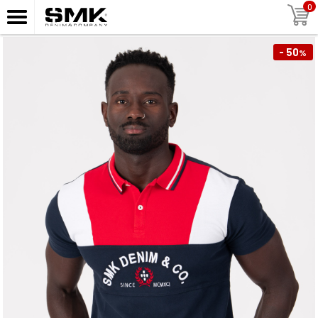
0
- 50
%