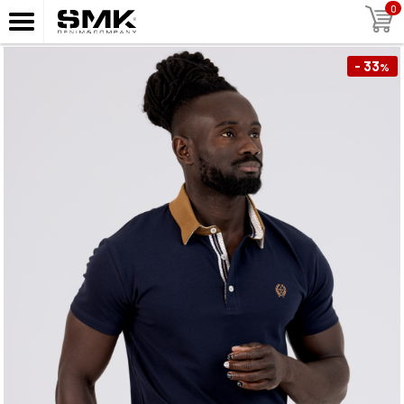
0
- 33
%