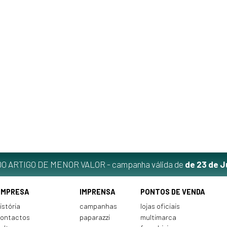
O ARTIGO DE MENOR VALOR - campanha válida de
de 23 de J
EMPRESA
IMPRENSA
PONTOS DE VENDA
istória
campanhas
lojas oficiais
ontactos
paparazzi
multimarca