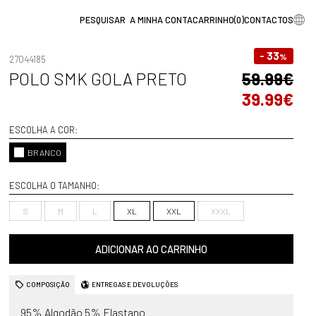
A MINHA CONTA
CARRINHO
(
0
)
CONTACTOS
- 33
%
27044185
POLO SMK GOLA PRETO
59.99€
39.99€
ESCOLHA A COR:
BRANCO
ESCOLHA O TAMANHO:
S
M
L
XL
XXL
XXXL
ADICIONAR AO CARRINHO
COMPOSIÇÃO
ENTREGAS E DEVOLUÇÕES
95% Algodão 5% Elastano