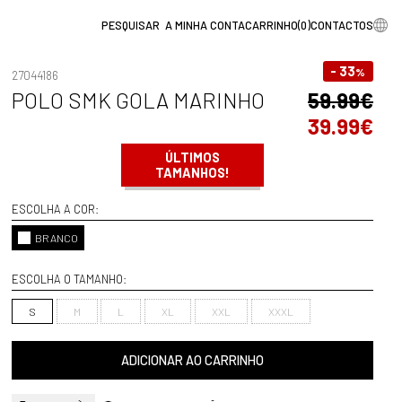
A MINHA CONTA
CARRINHO
(
0
)
CONTACTOS
- 33
%
27044186
POLO SMK GOLA MARINHO
59.99€
39.99€
ÚLTIMOS
TAMANHOS!
ESCOLHA A COR:
BRANCO
ESCOLHA O TAMANHO:
S
M
L
XL
XXL
XXXL
ADICIONAR AO CARRINHO