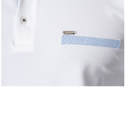
LEVE 4 PAGUE 3
OFERTA D
COMPRAR ONLINE
regras campanhas
h
como comprar?
c