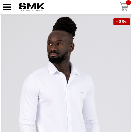
0
- 33
%