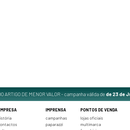
O ARTIGO DE MENOR VALOR - campanha válida de
de 23 de J
EMPRESA
IMPRENSA
PONTOS DE VENDA
istória
campanhas
lojas oficiais
ontactos
paparazzi
multimarca