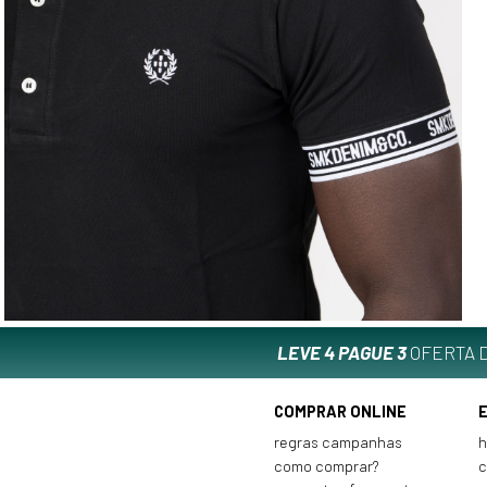
LEVE 4 PAGUE 3
OFERTA D
COMPRAR ONLINE
regras campanhas
h
como comprar?
c