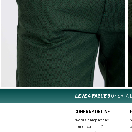
LEVE 4 PAGUE 3
OFERTA D
COMPRAR ONLINE
regras campanhas
h
como comprar?
c