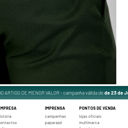
O ARTIGO DE MENOR VALOR - campanha válida de
de 23 de J
EMPRESA
IMPRENSA
PONTOS DE VENDA
istória
campanhas
lojas oficiais
ontactos
paparazzi
multimarca