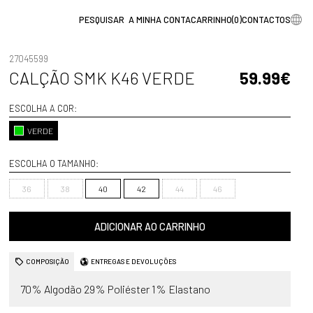
A MINHA CONTA
CARRINHO
(
0
)
CONTACTOS
27045599
CALÇÃO SMK K46 VERDE
59.99€
ESCOLHA A COR:
VERDE
ESCOLHA O TAMANHO:
36
38
40
42
44
46
ADICIONAR AO CARRINHO
COMPOSIÇÃO
ENTREGAS E DEVOLUÇÕES
70% Algodão 29% Poliéster 1% Elastano