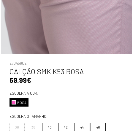
27045602
CALÇÃO SMK K53 ROSA
59.99€
ESCOLHA A COR:
ROSA
ESCOLHA O TAMANHO:
36
38
40
42
44
46