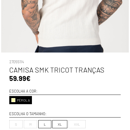
27055114
CAMISA SMK TRICOT TRANÇAS
59.99€
ESCOLHA A COR:
PÉROLA
ESCOLHA O TAMANHO:
S
M
L
XL
XXL