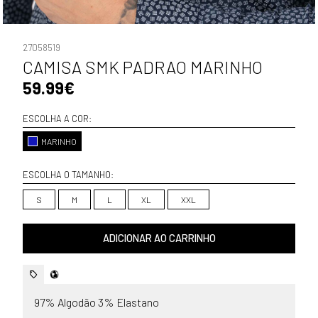
27058519
CAMISA SMK PADRAO MARINHO
59.99€
ESCOLHA A COR:
MARINHO
ESCOLHA O TAMANHO:
S
M
L
XL
XXL
ADICIONAR AO CARRINHO
97% Algodão 3% Elastano