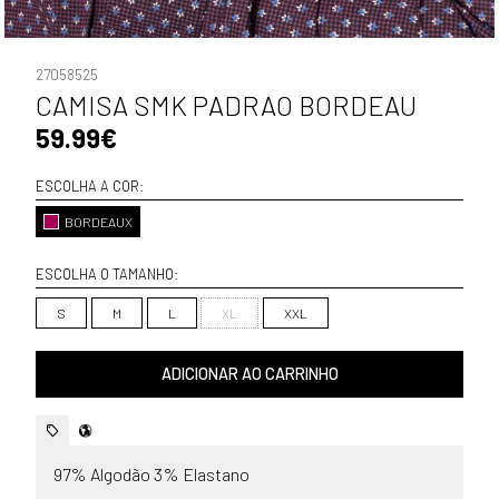
27058525
CAMISA SMK PADRAO BORDEAU
59.99€
ESCOLHA A COR:
BORDEAUX
ESCOLHA O TAMANHO:
S
M
L
XL
XXL
ADICIONAR AO CARRINHO
97% Algodão 3% Elastano