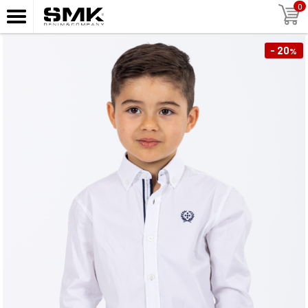
0
- 20
%