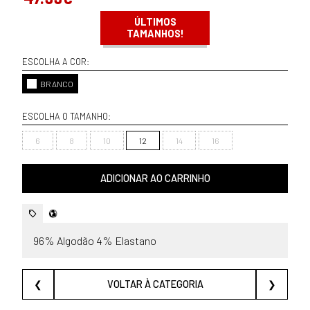
ÚLTIMOS
TAMANHOS!
ESCOLHA A COR:
BRANCO
ESCOLHA O TAMANHO:
6
8
10
12
14
16
ADICIONAR AO CARRINHO
96% Algodão 4% Elastano
❮
VOLTAR À CATEGORIA
❯