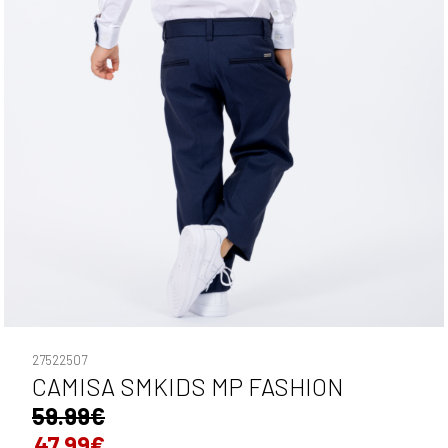
27522507
CAMISA SMKIDS MP FASHION
59.99€
47.99€